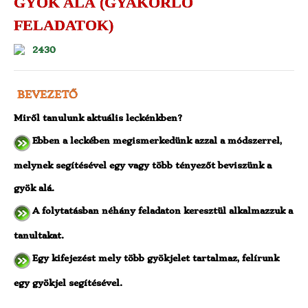
GYÖK ALÁ (GYAKORLÓ
FELADATOK)
2430
BEVEZETŐ
Miről tanulunk aktuális leckénkben?
Ebben a leckében megismerkedünk azzal a módszerrel,
melynek segítésével egy vagy több tényezőt beviszünk a
gyök alá.
A folytatásban néhány feladaton keresztül alkalmazzuk a
tanultakat.
Egy kifejezést mely több gyökjelet tartalmaz, felírunk
egy gyökjel segítésével.