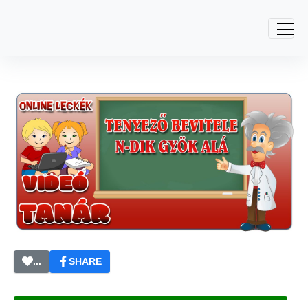
...
SHARE