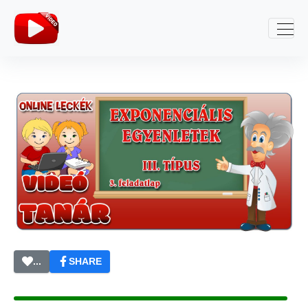
...
SHARE